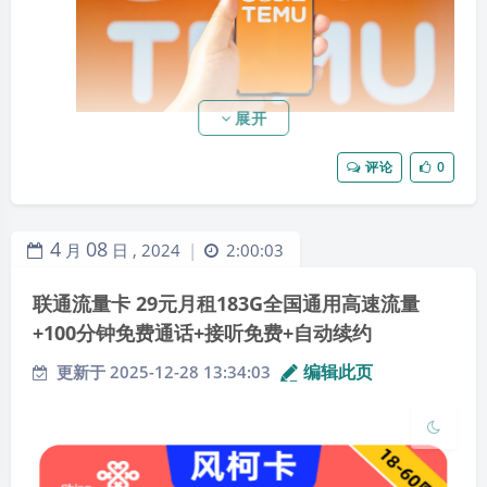
展开
评论
0
夜间模式
4
08
月
日 ,
2024
2:00:03
|
Sans Serif
Serif
联通流量卡 29元月租183G全国通用高速流量
+100分钟免费通话+接听免费+自动续约
浅阴影
深阴影
编辑此页
更新于 2025-12-28 13:34:03
关闭
日落
暗化
灰度