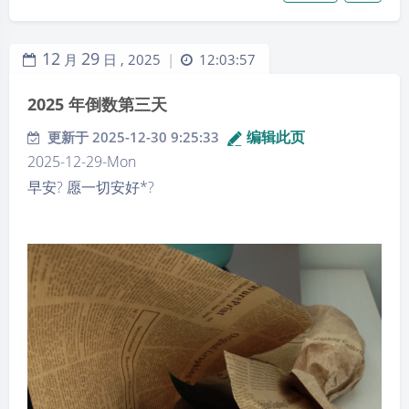
科技园旁边的邮储银行里，去把邮政的二类卡升
级到了一类，算是后面作为存款的一个备用。
12
29
月
日 ,
2025
12:03:57
|
13:55 天气很冷，鹅毛大雪。早上呢，衣服淋湿，
头发乱七八糟的。但是身体感觉不冷，很奇怪。
2025 年倒数第三天
这就是北方与其他南方城市不同的地方。
13:56 做事呢尽可能简明扼要，说话也是一样，简
编辑此页
更新于 2025-12-30 9:25:33
洁。毕竟用这个豆包的输入法确实不错，打字和
2025-12-29-Mon
沟通输入效率大大提升，准确率没的说，
早安? 愿一切安好*?
Number one。