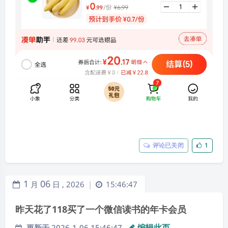
率超过6%就要打问号，超过8%很危险，超过10%就要
做好损失全部本金的准备。
15、重要不紧急的钱要早做打算，长期投资。比如孩子
的教育金、自己的养老金、老人的赡养费，等等。这一
部分的资产配置时间线通常会拉得比较长，属于“长期
投资，一次使用”的钱，比如孩子上大学或者留学需要
的大笔学费，老人生病手术又无法报销的大笔医药费
等，平时不会给你造成压力，到了用的时候如果没有准
备，很可能方寸大乱。
16、人生后半段的箴言是“不后悔”​，想做到这一点，前
评论已关闭
1
半段就要“不犹豫”​。
17、即使暂时没有看到努力取得成效，也不要立刻放
1
06
月
日 ,
2026
15:46:47
弃，只要方向没错，我们的努力最终不会白费。最可怕
|
的是因为收效慢就自我怀疑，并退回舒适区。这样做，
昨天花了118买了一个微信读书的年卡会员
虽然一时轻松了，但5年、10年过去，我们会突然发现
编辑此页
自己错失了自我提升的机会，再想实现人生的突破已经
更新于 2026-1-06 15:46:47