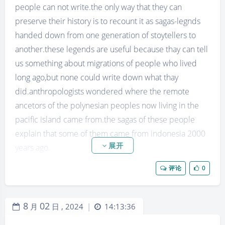
FIRST MODERN MEN’ CAME FROM.
people can not write.the only way that they can
FORTUNATELY,HOWEVER,ANCIENT MEN MADE
preserve their history is to recount it as sagas-legnds
TOOLS OF STONE,ESPECIALLY FLINT,BECAUSE IT IS
handed down from one generation of stoytellers to
EASIER TO SHAPE THAN OTHER KINDS.THEY MAY
another.these legends are useful because thay can tell
ALSO HAVE USED WOOD AND SKINS,BUT THESE
us something about migrations of people who lived
HAVE ROTTED AWAY.STONE DOES NOT DECAY,AND
long ago,but none could write down what thay
SO THE TOOLS LONG AGO HAVE REMAINED WHEN
did.anthropologists wondered where the remote
EVEN THE BONES OF THE MEN WHO MADE THEM
ancetors of the polynesian peoples now living in the
HAVE DISAPPEARED WITHOUT TRACE.
pacific island came from.the sagas of these people
POLISHED AXEHEADS FOUND AT SEAMERS MOOR IN
explain that some of them came from indonesia 2000
YORKSHIRE.
展开
years ago.
2025.9.8
but the first people who were like ourselves lived so
评论
0
long ago that even their sagas,if they had any,are
fogotten.
so archaeologists have neitheir history nor legends to
8
02
月
日 ,
2024
14:13:36
|
help them to find out where the first modern men