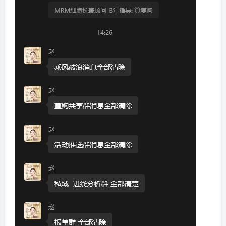
你向上的坚持。
25、日本作家村上春树在《当我谈跑步时我谈些什么》
里曾经写到的：​“同样是十年，与其稀里糊涂地活，目
标明确、生气勃勃地活当然更令人满意。​”
26、对于还没量化的习惯，你需要先量化。比如你有
“我要攒很多钱”的愿望，那可以量化为“每周攒200元钱”​
，那么年末你就有了1万多元的存款。如果你的愿望是
“我要升职加薪”​，那你也可以将其量化为“我要每周读一
本专业书籍”​，那一年下来你已经在相关领域积累了52
本书的专题阅读量。
27、我很认同《少有人走的路》这本书中的观点：​“解
决人生问题的首要方案，乃是自律。​”人生是一个出现
问题、解决问题的过程。我理解的自律，是以积极而主
动的态度，直面人生的问题和痛苦，逐步锻造和完善勇
敢而独立的人格，这个过程，就是自我完善。
28、皮克斯的动画电影《寻梦环游记》曾感动了万千观