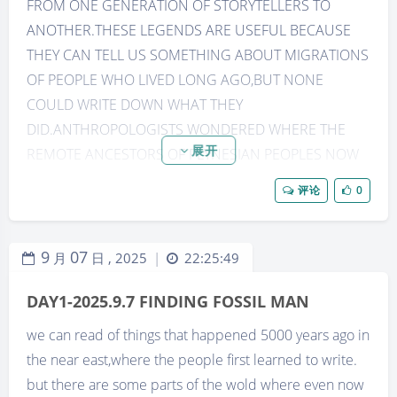
FROM ONE GENERATION OF STORYTELLERS TO
ANOTHER.THESE LEGENDS ARE USEFUL BECAUSE
THEY CAN TELL US SOMETHING ABOUT MIGRATIONS
OF PEOPLE WHO LIVED LONG AGO,BUT NONE
COULD WRITE DOWN WHAT THEY
DID.ANTHROPOLOGISTS WONDERED WHERE THE
展开
REMOTE ANCESTORS OF PLYNESIAN PEOPLES NOW
LIVING IN THE PACIFIC ISLANDS CAME FROM.THE
评论
0
SAGAS OF THESE PEOPLE EXPLAIN THAT SOME OF
THEM CAME FROM INDONESIA ABOUT 2000 YEARS
AGO.
9
07
月
日 ,
2025
22:25:49
|
BUT THE FIRST PEOPLE WHO WERE LIKE OURSELVES
DAY1-2025.9.7 FINDING FOSSIL MAN
LIVED SO LONG AGO THAT EVEN THEIR SAGAS,IF
THEY HAD ANY,ARE FORGOTTEN.SO
we can read of things that happened 5000 years ago in
ARCHAEOLOGISTS HAVE NEITHER HISTORY NOR
the near east,where the people first learned to write.
LEGENDS TO HELP THEM TO FIND OUT WHERE THE
but there are some parts of the wold where even now