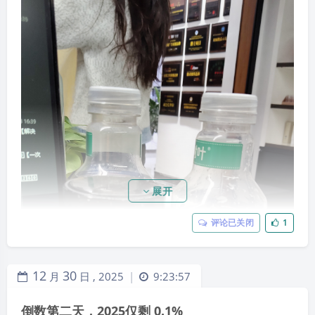
办，别拖着，​“一次性买断养老保险”​，缴纳够15年，就
可以每个月领取退休金。越早越好，因为越晚缴纳得越
多，而且退休金会随着工资上调进行调整，基本上只要
老人能领够10年，一次性缴纳的费用就收回了。
32、100万元比10万元和1000万元对工薪族更有吸引
力，10万元太容易，缺乏吸引力，1000万元实在太
难，感觉努力了也达不到，100万元则恰好是个努把力
踮踮脚有可能实现的目标。
展开
评论已关闭
1
12
30
月
日 ,
2025
9:23:57
|
倒数第二天，2025仅剩 0.1%