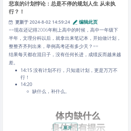
悲哀的计划悖论：总是不停的规划人生 从未执
came from.
行？！
fortunately however,acient men made tools with
stone,especially flint,because it is easier to shape than
编辑此页
更新于 2024-8-02 14:59:24
other kinds.
==现在还记得2006年刚上高中的时候，高中一年级下
they may also have used wood and skins,but these
半年，文理分科以后，就拿出来笔记本，开始做计划，
have rotted away.stone does not decay,and so the
整整齐齐列出来，举例高考还有多少天？==
tools of long ago have remained when even the men
结果每天都在混日子，没有任何长进，成绩反而越来越
who made them have disappeared without trace.
差。
ROBEN PLACE finding fossil man
14:15 没有计划不行，只知道计划，更是万万不
行！
polished axehead found in seamers moor in yorkshire.
14:20
2025.9.7
缺什么，补什么。
展开