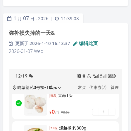
年能做的事情。当我们在一年里至少回顾一次自己的目
标时，我们会欣喜地发现自己或许早已实现了它。
1
07
月
日 ,
2026
11:39:08
|
8、第一种，通过记账，对过往收支进行总结，以此为
基础，估算下一阶段的支出数额。第二种，先给自己制
弥补损失掉的一天&
定结余目标，通过消费=收入－储蓄的公式，倒推出可
编辑此页
更新于 2026-1-10 16:13:37
以支出的数额。我个人倾向于第一种方法，因为更贴近
2026-01-07 Wed
实际，也更实用，一个对自己的收支情况完全不了解的
人，单凭感觉说出的结余目标，很可能是空中楼阁。
9、不要经常逛商场和超市，只在需要买什么的时候才
去。
10、12存单法：按月定时定量存入一笔一年期的存款，
坚持存满12个月，这样一年下来就有了12张一年期的存
单。从第二年开始，每个月都会有1笔存款到期，一年
中陆续会有12笔存款到期。10、能够明白自己想要什
么，然后断绝对不需要、不应该的执念，这才是更大的
人生智慧。