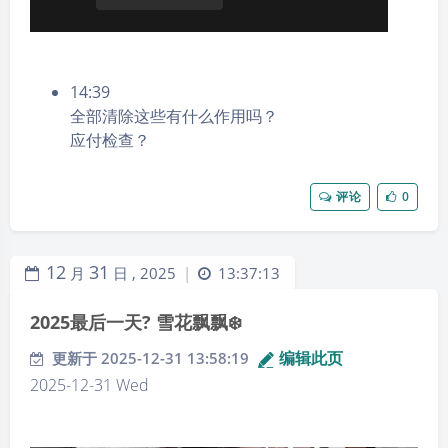
众，电影中说：​“人的一生中有三次死亡，第一次是你
停止呼吸的时候，这是生物学意义上的死亡，第二次是
举行葬礼的时候，这一次你的身份将会在社会上抹除，
14:39
第三次是这个世界上最后一个记得你的人死去，直到这
全部清除这些有什么作用吗？
一刻，才是真正的死亡来临。​”死亡很可怕，但更可怕
应付检查？
的是遗忘，因为从此以后，不会有人记得你来过。
29、对参加工作时间不长的年轻人来说，最重要的任务
评论
0
不是倒腾不多的现有资金，而是投资自己，在职业上谋
求更大的发展。
12
31
月
日 ,
2025
13:37:13
|
30、终身寿险价格太高，适合富裕阶层。一般的定期寿
险保障到六七十岁就差不多了，那时候房贷、车贷已经
2025最后一天? 雪花飘飘❄️
还完，孩子也已长大成人了，即使我们离开，也没有很
编辑此页
更新于 2025-12-31 13:58:19
大的影响。大人配置好意外险、重疾险和定期寿险；给
2025-12-31 Wed
孩子上社保，然后买一份消费型的意外险和重疾险。
31、如果你的父母是农村户口，先给老人把“新农合”这
些基本的社保上好。如果能加入城镇的养老体系，马上