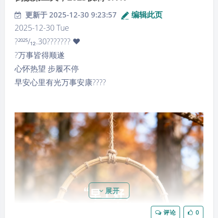
编辑此页
更新于 2025-12-30 9:23:57
2025-12-30 Tue
?²⁰²⁵/₁₂.30??????? ❤
?万事皆得顺遂
心怀热望 步履不停
早安心里有光万事安康????
13:38 今天是 2025 的最后一天了，马上就到阳历
2026，元旦节过去之后，新的一年就开始了。打
打气，加油吧！
13:55 刚刚回顾了从 2020 年开始到现在的一系列
展开
的记录，好像永远都是在一个位置徘徊着。今天
是到这个销售化妆品公司，说实在的，每天的工
评论
0
作很繁琐，但是呢，这个确实是稳定的。上午去