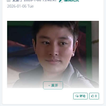
2026-01-06 Tue
很难了。
18、《犹太人赚钱的七大秘密》一书中写道，犹太人会
这样教育孩子：​“如果你喜欢玩，就需要去赚取你的自
由时间，这需要良好的教育和学业成绩。然后你可以找
到很好的工作，赚到很多钱，等赚到钱以后，你可以玩
更长的时间，玩更昂贵的玩具。如果你搞错了顺序，整
个系统就不会正常工作，你就只能玩很短的时间，最后
的结果是你拥有一些最终会坏掉的便宜玩具，然后你一
辈子就得更努力地工作，没有玩具，没有快乐。​”
19、除了被以色列邻居诟病的“再穷不能穷孩子”​，我们
惯常见到的财商教育误区还有：孩子现在还小，长大了
自然会懂；别整那些没用的，孩子读好书就够了；好好
展开
学习考个好大学，将来就会有好生活；勤劳一定能致
富，没有钱是因为努力不够；爱夸海口“想买什么尽管
评论
0
说”​，又爱哭穷爱说“挣钱好难”；给零花钱毫无规划、不
做任何引导； 言必谈钱，会把家庭关系简化为金钱关