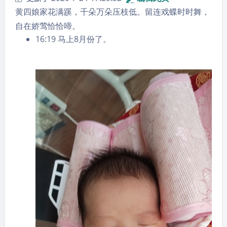
黄四娘家花满蹊，千朵万朵压枝低。留连戏蝶时时舞，
自在娇莺恰恰啼。
16:19 马上8月份了。