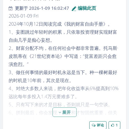
编辑此页
更新于 2026-1-09 16:02:47
2026-01-09 Fri
2024年10月12日阅读完成《我的财富自由手册》。
1、妄图跳过年轻时的积累，只依靠投资理财实现财富
自由几乎是痴心妄想。
2、财富分配不均，在任何社会中都非常普遍。托马斯·
皮凯蒂在《21世纪资本论》中写道：​“贫富差距只会愈
演愈烈。​”
3、做任何事情的最好时机永远是当下。种一棵树最好
的时机是10年前，其次是现在。
4、对绝大多数人来说，把年化收益率从6%提高到10%
远比每年多投入1.4万元要难多了。
5、只有写下来的才是目标，否则就只是一句空谈。
6、拼到最后，你会发现，聪明和才智固然重要，但关
展开
键因素还是老生常谈的两个字——坚持。
评论
1
7、我们常常高估自己一天能做的事情，而低估自己一