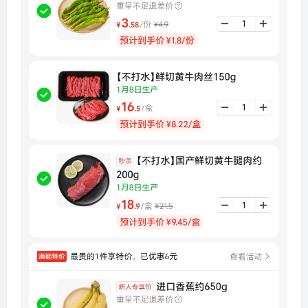
11、在家庭理财方面，有个著名的“四三二一”法则——
将家庭年收入分为四份：40%用于供房和其他投资；
30%用于家庭的一般生活开支；20%用于银行存款以应
对不时之需；10%用于购买保险。
12、有意义地度过不受疾病干扰、健康长寿的人生，在
很大程度上可以改变我们利用时间的效率。很多单位会
每年组织员工进行体检，即使没有单位的组织，我们也
应该自行安排体检，在健康体检上花钱，绝对是回报很
高的投资。​
13、保险是个大话题，就国内的情况来说，社保是必须
先上的，这是性价比最高的保险。其次是商业保险，可
以按照意外险、寿险、重疾险、医疗险的顺序来上，以
保额优先，经济实力不足的可以先少量配置，后期再进
行补充。
14、中国银行保险监督管理委员会主席郭树清在演讲中
告诫投资者，投资的过程中要注意风险，理财产品收益