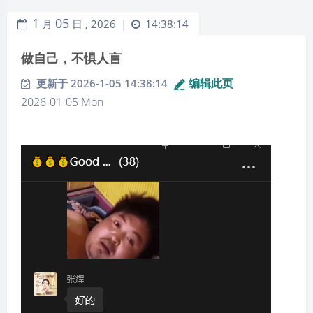
系。
1
05
月
日 ,
2026
14:38:14
|
20、不逞一时之快就是重新安排生活中快乐与痛苦的顺
做自己，不惧人言
序。先面对痛苦，把问题解决，事后享受到的快乐更
多，这是唯一正确的生活方式。​
编辑此页
更新于 2026-1-05 14:38:14
21、个人可以从改变心态、培养性格、陶冶情操、自我
2026-01-05 Mon
激励、终身学习、磨炼意志等方面进行自我投资，从而
15:50 今天下午想起来2013年左右，在那个蛇口
建立自我的成长系统。
港的船上看到的一幕，当时看的是贾乃亮演的电
22、有句话说，要么辞职不干，要么闭口不言，少一点
视剧。 想起了当时做过的很多很多个决定，真
抱怨，多一点认真，也许错不在工作，而在于你的懒惰
的。真的佩服自己，感觉意志力被削弱了。
和玻璃心。
23、“我是为了看起来富一点，才穷下来的。​”我们越来
越习惯用消费来获得满足和认同、填补空虚、排解压
力，消费越来越偏离真实的需要。
24、在自己喜欢或者擅长的领域，专注地深耕几年，才
有可能从新手成长为专家。旁人就算是羡慕，也只能仰
望你的高度。时间会成为我们努力的尺子，丈量每一寸